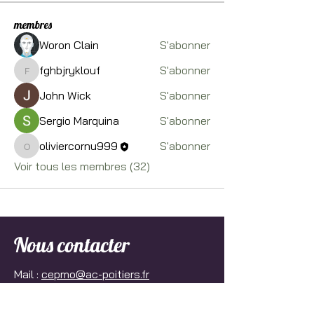
membres
Woron Clain
S'abonner
fghbjryklouf
S'abonner
fghbjryklouf
John Wick
S'abonner
Sergio Marquina
S'abonner
oliviercornu999
S'abonner
oliviercornu999
Voir tous les membres (32)
Nous contacter
Mail :
cepmo@ac-poitiers.fr