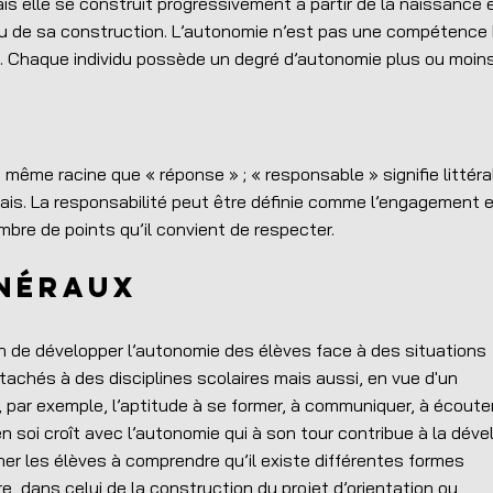
ais elle se construit progressivement à partir de la naissance 
lieu de sa construction. L’autonomie n’est pas une compétence 
. Chaque individu possède un degré d’autonomie plus ou moin
a même racine que « réponse » ; « responsable » signifie littér
ais. La responsabilité peut être définie comme l’engagement 
mbre de points qu’il convient de respecter.
énéraux
on de développer l’autonomie des élèves face à des situations
chés à des disciplines scolaires mais aussi, en vue d'un
ar exemple, l’aptitude à se former, à communiquer, à écoute
en soi croît avec l’autonomie qui à son tour contribue à la déve
r les élèves à comprendre qu’il existe différentes formes
e, dans celui de la construction du projet d’orientation ou