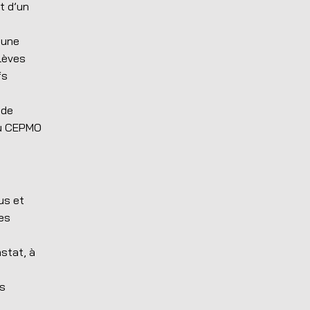
t d’un
 une
élèves
fs
 de
du CEPMO
us et
tes
stat, à
es