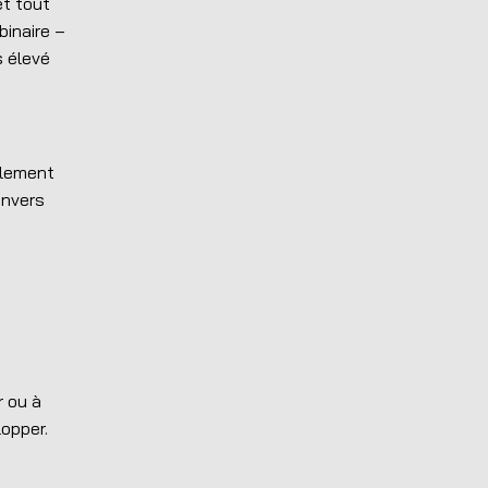
et tout
binaire –
s élevé
alement
envers
r ou à
lopper.