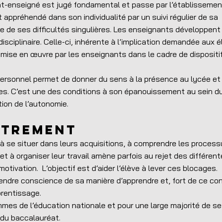
nant-enseigné est jugé fondamental et passe par l’établissemen
t appréhendé dans son individualité par un suivi régulier de sa
e de ses difficultés singulières. Les enseignants développent
disciplinaire. Celle-ci, inhérente à l’implication demandée aux 
 mise en œuvre par les enseignants dans le cadre de dispositi
t personnel permet de donner du sens à la présence au lycée et
es. C’est une des conditions à son épanouissement au sein 
ion de l’autonomie.
utrement
 à se situer dans leurs acquisitions, à comprendre les process
et à organiser leur travail amène parfois au rejet des différen
tivation. L’objectif est d’aider l’élève à lever ces blocages.
rendre conscience de sa manière d’apprendre et, fort de ce con
prentissage.
es de l’éducation nationale et pour une large majorité de s
n du baccalauréat.