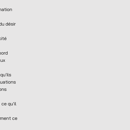
nation
du désir
cité
bord
aux
qu’ils
tuations
ions
 ce qu’il
sément ce