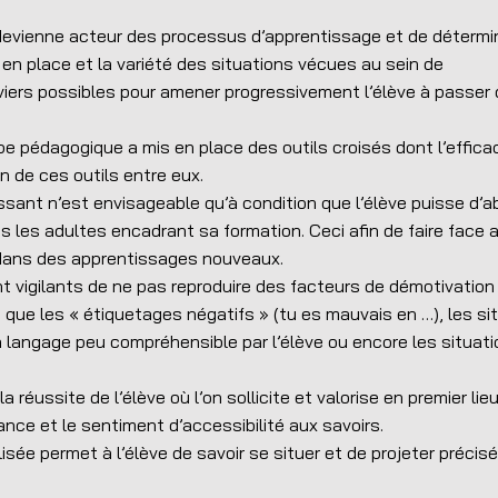
e devienne acteur des processus d’apprentissage et de détermi
s en place et la variété des situations vécues au sein de
viers possibles pour amener progressivement l’élève à passer 
uipe pédagogique a mis en place des outils croisés dont l’effica
n de ces outils entre eux.
sant n’est envisageable qu’à condition que l’élève puisse d’a
ns les adultes encadrant sa formation. Ceci afin de faire face 
dans des apprentissages nouveaux.
t vigilants de ne pas reproduire des facteurs de démotivation 
que les « étiquetages négatifs » (tu es mauvais en …), les si
un langage peu compréhensible par l’élève ou encore les situat
réussite de l’élève où l’on sollicite et valorise en premier lieu
fiance et le sentiment d’accessibilité aux savoirs.
lisée permet à l’élève de savoir se situer et de projeter préci