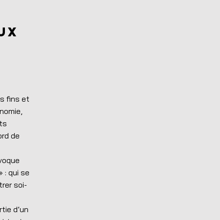
eux
s fins et
onomie,
ts
ord de
évoque
 : qui se
rer soi-
rtie d’un