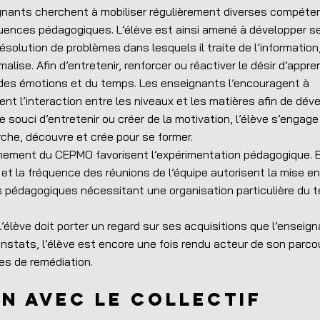
ignants cherchent à mobiliser régulièrement diverses compét
quences pédagogiques. L’élève est ainsi amené à développer s
ésolution de problèmes dans lesquels il traite de l’information
lise. Afin d’entretenir, renforcer ou réactiver le désir d’appren
rt, des émotions et du temps. Les enseignants l’encouragent à
ent l’interaction entre les niveaux et les matières afin de dév
le souci d’entretenir ou créer de la motivation, l’élève s’engag
rche, découvre et crée pour se former.
ionnement du CEPMO favorisent l’expérimentation pédagogique. E
et la fréquence des réunions de l’équipe autorisent la mise e
s pédagogiques nécessitant une organisation particulière du 
l’élève doit porter un regard sur ses acquisitions que l’enseign
constats, l’élève est encore une fois rendu acteur de son parco
es de remédiation.
on avec le collectif