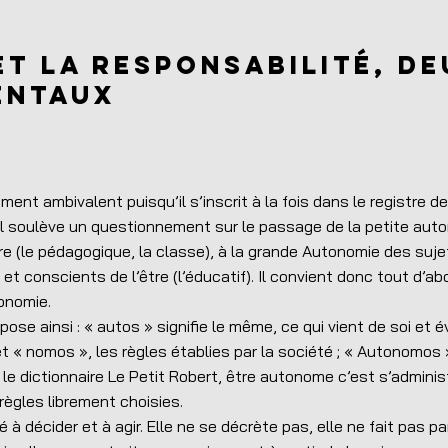
et la res
po
nsabilit
é
, d
entaux
ment ambivalent puisqu’il s’inscrit à la fois dans le registre de
l soulève un questionnement sur le passage de la petite aut
aire (le pédagogique, la classe), à la grande Autonomie des suje
t conscients de l’être (l’éducatif). Il convient donc tout d’ab
onomie.
ose ainsi : « autos » signifie le même, ce qui vient de soi et 
et « nomos », les règles établies par la société ; « Autonomos »
 le dictionnaire Le Petit Robert, être autonome c’est s’administ
ègles librement choisies.
 décider et à agir. Elle ne se décrète pas, elle ne fait pas pa