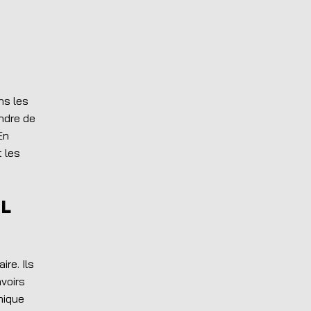
ns les
ondre de
En
 les
el
ire. Ils
avoirs
mique