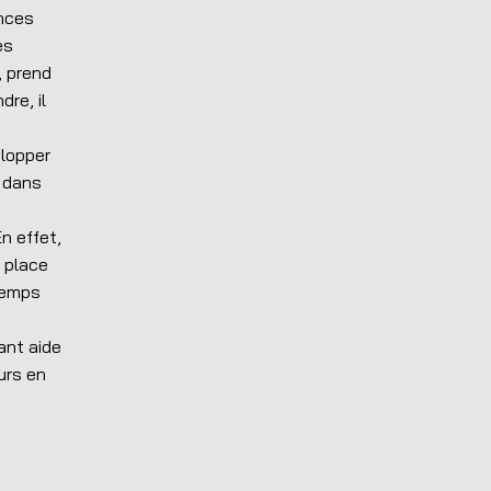
ences
es
, prend
dre, il
elopper
e dans
n effet,
n place
temps
ant aide
urs en