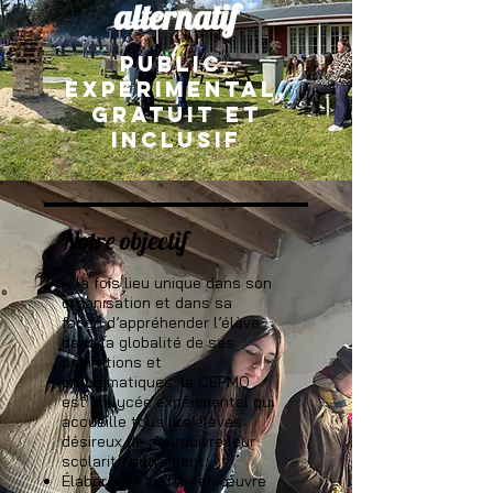
alternatif
PUBLIC,
expérimental,
GRATUIT ET
inclusif
Notre objectif
A la fois lieu unique dans son
organisation et dans sa
façon d’appréhender l’élève
dans la globalité de ses
aspirations et
problématiques, le CEPMO
est un lycée expérimental qui
accueille tous les élèves
désireux de poursuivre leur
scolarité autrement.
Élaborer et mettre en œuvre