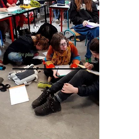
carte scolaire. Son
recrutement est à caractère
national et repose sur le
volontariat et le projet des
élèves. Il n y a pas
d'inscription directe, nous
procédons par entretien
d'admission après réception
Lire plus