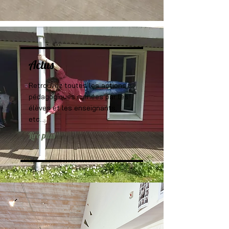
Actus
Retrouvez toutes les actions
pédagogiques menées par les
élèves et les enseignants,
etc....
Lire plus