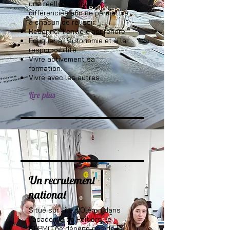
une réelle pédagogie
différenciée afin de permettre
à chacun de réussir.
Redonner l’envie d’apprendre.
Éduquer à l’autonomie et à la
responsabilité.
Vivre activement sa
formation.
Vivre avec les autres.
Lire plus
Un recrutement
national
Situé sur l'île d'Oléron dans
l'académie de Poitiers, le
CEPMO ne dépend pas de la