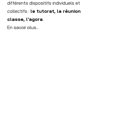
différents dispositifs individuels et
collectifs :
le tutorat, la réunion
classe, l'agora
.
En savoir plus...
évaluer sans
note
L'évaluation traditionnelle, globale et