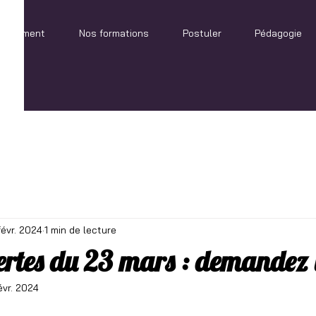
blissement
Nos formations
Postuler
Pédagogie
févr. 2024
1 min de lecture
ertes du 23 mars : demandez 
évr. 2024