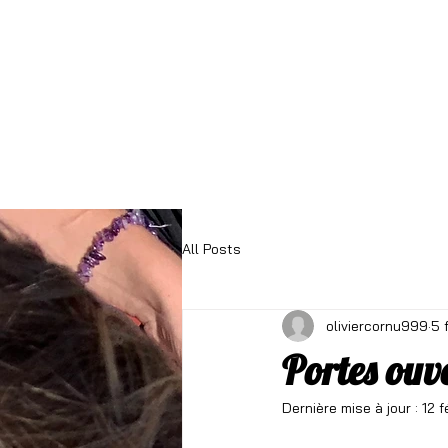
Accueil
Actus
Projet d'éta
All Posts
oliviercornu999
5 
Portes ouv
Dernière mise à jour :
12 f