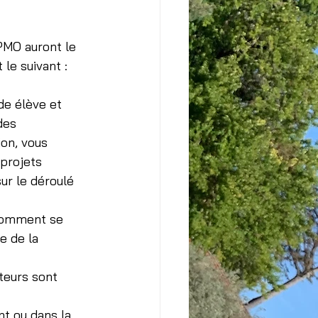
MO auront le 
le suivant :
de élève et 
des 
on, vous 
projets 
ur le déroulé 
 comment se 
e de la 
teurs sont 
t ou dans la 