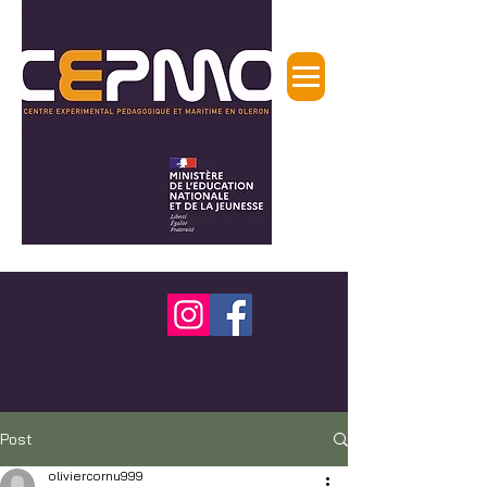
Post
oliviercornu999