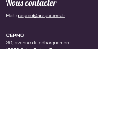
Nous contacter
Mail :
cepmo@ac-poitiers.fr
CEPMO
30, avenue du débarquement
17370 Saint Trojan, France
Téléphone :
+33 5 46 47 23 57
cepmo@ac-poitiers.fr