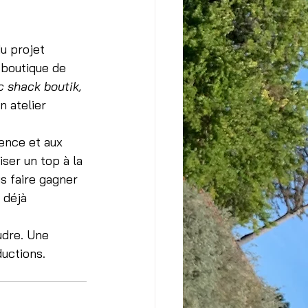
du projet 
 boutique de 
c shack boutik,
 atelier 
ience et aux 
iser un top à la 
s faire gagner 
 déjà 
udre. Une 
ductions.