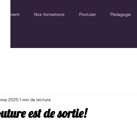
blissement
Nos formations
Postuler
Pédagogie
 mai 2025
1 min de lecture
outure est de sortie!