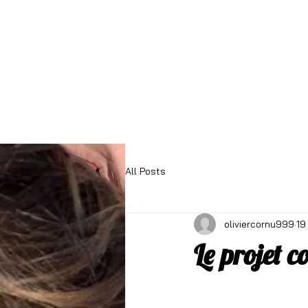
Accueil
Actus
Projet d'éta
All Posts
oliviercornu999
19
Le projet c