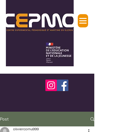
Post
oliviercornu999