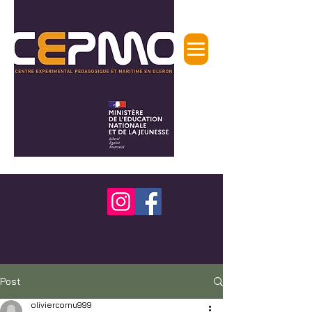
Post
oliviercornu999