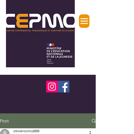
Post
oliviercornu999