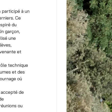
 participé à un 
erniers. Ce 
spiré du 
Un garçon, 
lisé une 
lèves, 
venante et 
ôle technique 
stumes et des 
tournage où 
t accepté de 
de 
réunions ou 