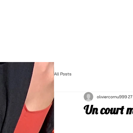
Accueil
Actus
Projet d'éta
All Posts
oliviercornu999
27
Un court m