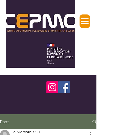
Post
oliviercornu999