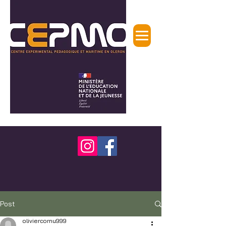
Post
oliviercornu999