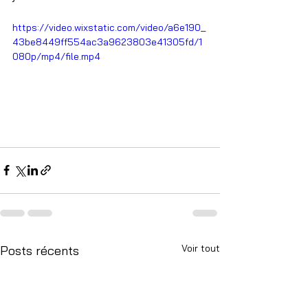
https://video.wixstatic.com/video/a6e190_
43be8449ff554ac3a9623803e41305fd/1
080p/mp4/file.mp4
Voir tout
Posts récents