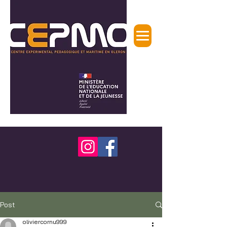
Post
oliviercornu999